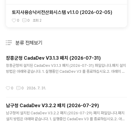
토지사용승낙서전산화시스템 v1.1.0 (2026-02-05)
0
0
조회
2
분류 전체보기
주요 글 목록
장흥군청 CadaDev V3.1.3 패치 (2026-07-31)
글 내용
장흥군청에 설치된 CadaDev V3.1.3 패치 (2026-07-31) 파일입니다.패치 설치
방법은 아래와 같습니다. 1. 실행중인 CadaDev V3 를 종료하십시오.2. 아래의 압
축 파일 CadaDev V3.zip 을 다운 받아 압축을 해제하십시오. 3. 생성된 파일을 모
두 설치된 폴더에 덮어쓰기 하십시오. (카다데브가 설치된 폴더는 바탕화면의 바로가
작성시간
0
0
2026. 7. 31.
기 아이콘 속성에 경로가 나와 있습니다.)4. 바탕화면의 CadaDev V3 (지적통합관
리시스템) 를 실행 하십시오. - V3.1.3 패치 내역구 토지대장(흑백) 인쇄미리보기 오
류를 수정하였습니다.기타 오류를 수정하였습니다.
남구청 CadaDev V3.2.2 패치 (2026-07-29)
글 내용
남구청에 설치된 CadaDev V3.2.2 패치 (2026-07-29) 패치 파일입니다.패치
설치 방법은 아래와 같습니다. 1. 실행중인 CadaDev V3 를 종료하십시오.2. 아래
의 압축 파일 CadaDev.zip 을 다운 받아 압축을 해제하십시오. 3. 생성된 CadaD
ev.exe 를 설치된 폴더에 덮어쓰기 하십시오. (카다데브가 설치된 폴더는 바탕화면