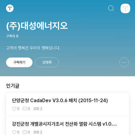
검색하기
티스토리
(주)대성에너지오
구독자
0
고객의 행복은 우리의 행복입니다.
구독하기
방명록
신고하기 레이어
열기
인기글
단양군청 CadaDev V3.0.6 패치 (2015-11-24)
0
0
조회
2
강진군청 개별공시지가조서 전산화 열람 시스템 v1.0.1
(2024-11-15)
0
0
조회
2