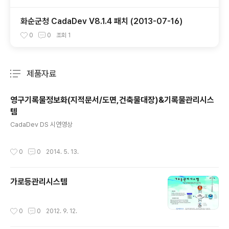
화순군청 CadaDev V8.1.4 패치 (2013-07-16)
0
0
조회
1
제품자료
분류 전체보기
주요 글 목록
영구기록물정보화(지적문서/도면,건축물대장)&기록물관리시스
템
글 내용
CadaDev DS 시연영상
작성시간
0
0
2014. 5. 13.
가로등관리시스템
작성시간
0
0
2012. 9. 12.