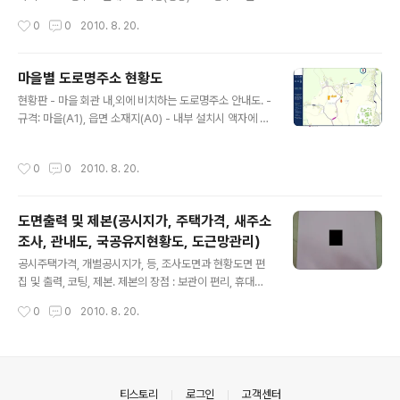
도 책자형 개별주택가격 도면 접었을 때 사이즈 A3사이즈
작성시간
0
0
2010. 8. 20.
(294*420) 책을 펼쳤을 때 사이즈 A2사이즈(420*59
4)
마을별 도로명주소 현황도
글 내용
현황판 - 마을 회관 내,외에 비치하는 도로명주소 안내도. -
규격: 마을(A1), 읍면 소재지(A0) - 내부 설치시 액자에 넣
어 설치 - 외부 설치시 아크릴 액자 제작 및 설치 - 샘픔 족
자형 -상하단부에 족자봉을 달아 설치에 용이함 블라인더
작성시간
0
0
2010. 8. 20.
-창문의 블라인더 역할을 하며, 도로명 주소의 홍보가 가능
함
도면출력 및 제본(공시지가, 주택가격, 새주소
조사, 관내도, 국공유지현황도, 도근망관리)
글 내용
공시주택가격, 개별공시지가, 등, 조사도면과 현황도면 편
집 및 출력, 코팅, 제본. 제본의 장점 : 보관이 편리, 휴대가
용이, 도면의 훼손이 적다
작성시간
0
0
2010. 8. 20.
의안내
티스토리
로그인
고객센터