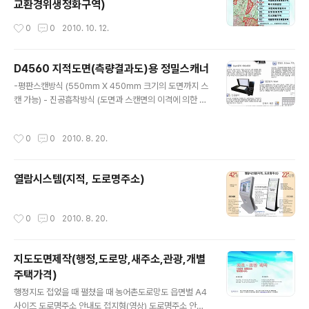
교환경위생정화구역)
작성시간
0
0
2010. 10. 12.
D4560 지적도면(측량결과도)용 정밀스캐너
글 내용
-평판스캔방식 (550mm X 450mm 크기의 도면까지 스
캔 가능) - 진공흡착방식 (도면과 스캔면의 이격에 의한 왜
곡방지) - 광학해상도 300DPI 이상의 스캐너용 Liner C
CD 방식(DPI 변경이 용이함) - 정밀도 : 왜곡율 0.1mm
작성시간
0
0
2010. 8. 20.
이내 ( 국가인증기관의 시험성적서 보유) - 협소한 지적 서
고 내에서 이미지 스캐닝 작업 가능한 스캐너 (중량 100k
g이하, 가로와 세로 각각1,500mm이하, 높이 200mm이
열람시스템(지적, 도로명주소)
하 -
작성시간
0
0
2010. 8. 20.
지도도면제작(행정,도로망,새주소,관광,개별
주택가격)
글 내용
행정지도 접었을 때 펼쳤을 때 농어촌도로망도 읍면별 A4
사이즈 도로명주소 안내도 접지형(영상) 도로명주소 안내