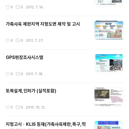
됩니다. 7. 그리드의 내용 (한 줄)을 더블클릭 합니다. 8. 등
작성시간
0
0
2012. 7. 16.
록된 지번이 아래의 그리드에 표기됩니다. * 본 프로그램은
시연용으로 제작 되었습니다. 상업용으로 사용할 수 없습..
가축사육 제한지역 지형도면 제작 및 고시
작성시간
0
0
2011. 7. 27.
GPS현장조사시스템
작성시간
0
0
2011. 7. 18.
토목설계,인허가 (실적포함)
작성시간
0
0
2010. 10. 12.
지형고시ㆍKLIS 등재(가축사육제한,특구,학