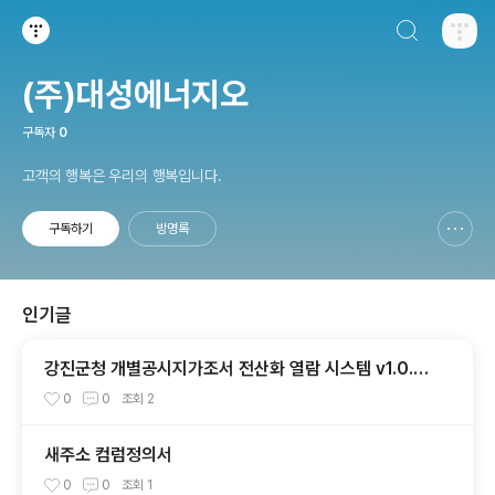
검색하기
티스토리
(주)대성에너지오
구독자
0
고객의 행복은 우리의 행복입니다.
구독하기
방명록
신고하기 레이어
열기
인기글
강진군청 개별공시지가조서 전산화 열람 시스템 v1.0.1
(2024-11-15)
0
0
조회
2
새주소 컴럼정의서
0
0
조회
1