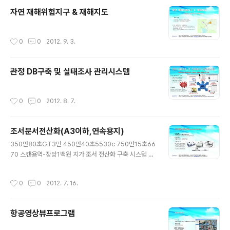
자연 재해위험지구 & 재해지도
작성시간
0
0
2012. 9. 3.
관정 DB구축 및 실태조사 관리시스템
작성시간
0
0
2012. 8. 7.
조서문서전산화(A3이하,연속용지)
글 내용
350만80초GT3만 450만40초5530c 750만15초66
70 스캔용역-장당1백원 지가 조서 전산화 구축 시스템 시
연용 프로그램 입니다. 사용방법은 아래와 같습니다. 1. 압
축 파일을 다운로드 후 압축을 풉니다. 2. 압축이 풀린 폴더
작성시간
0
0
2012. 7. 16.
에 LEPRAIS.exe 를 실행합니다. 3. 메인 메뉴에서 지가
조서 자동등록 을 실행합니다. 4. 우축의 자동등록 버튼을
누르면 지가조서의 개별토지의 지번(필지)을 자동 인식합
항공영상뷰프로그램
니다. 5. 메인 메뉴에서 지가조서 조회를 실행합니다. 6. 바
로 검색 버튼을 누르면 한 건의 지가조서가 그리드에 표기