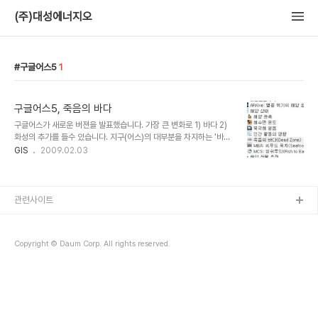
(주)대성에너지오
구글어스5
1
구글어스5, 죽음의 바다
구글어스가 새로운 버젼을 발표했습니다. 가장 큰 변화로 1) 바다 2)
화성의 추가를 들수 있습니다. 지구(어스)의 대부분을 차지하는 '바
다'가 추가됨으로써, 이제야 '구글어스'라는 프로그램 본연의 몫을 다
GIS
2009.02.03
할 수 있게 된 듯 합니다. 구글어스 5.0은 기존 버젼의 사용자라면 새
로 설치해야 합니다. 아직 자동 업그레이드 기능은 없는것 같습니다.
새로 설치하면 좌측 사이드바에 '바다'라는 레이어 항목이 보이는데 이
중 '해양생태' 레이어 중에서 '죽음의 바다(Dead Zone)'라는 항목
관련사이트
이 있습니다. 말 그대로 해양생물체가 샐아가기 어려운 죽음의 바다인
데 우리나라에서는 '영상간 하구', 와 '진해만' 지역이 이 데드존으로
표기되어 있습니다. '죽음의 바다(Dead Zone)'에 대한 개념은 아래
Copyright © Daum Corp. All rights reserved.
링크된 두 기..