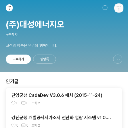
검색하기
티스토리
(주)대성에너지오
구독자
0
고객의 행복은 우리의 행복입니다.
구독하기
방명록
신고하기 레이어
열기
인기글
단양군청 CadaDev V3.0.6 패치 (2015-11-24)
0
0
조회
2
강진군청 개별공시지가조서 전산화 열람 시스템 v1.0.1
(2024-11-15)
0
0
조회
2