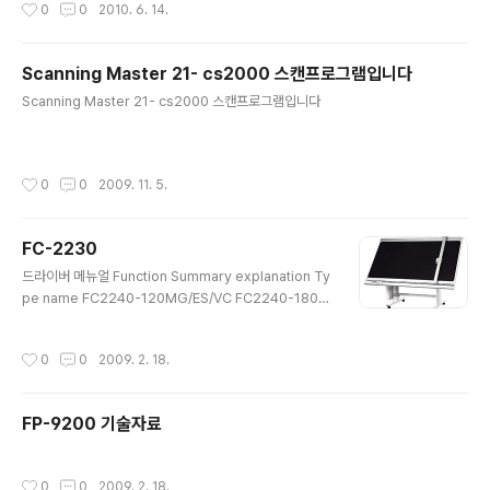
작성시간
0
0
2010. 6. 14.
이크로필름, 도면), DataBase 등의 보존물을 전산화 구축
할 수 있습니다. CadaDev 제품군의 특징 : CadaDev 제
품군은 상호간의 연동 및 호환이 되며 사용외에 서버와의
Scanning Master 21- cs2000 스캔프로그램입니다
차단으로 보안이 유지됩니다. 서류 및 도면을 최단시간에
글 내용
열람할 수 있는 신속한 뷰어 엔진과 필터링(선명도, 밝기,
Scanning Master 21- cs2000 스캔프로그램입니다
대비 조절 기능), 디지털 돋보기(크기, 투명도, 회전, 선명도
조절 기능), 편집(뷰어 캡쳐, 텍스트 입력, 보안범위 마킹),
출력(양식 출력, 원본 크기 출력, 축소 출력, 캡쳐(특정..
작성시간
0
0
2009. 11. 5.
FC-2230
글 내용
드라이버 메뉴얼 Function Summary explanation Ty
pe name FC2240-120MG/ES/VC FC2240-180E
S/VC Cutting range 1200×900mm 1740×920m
m Fixed system of paper MG: Magnetic fixed sy
작성시간
0
0
2009. 2. 18.
stem ES: Electrostatic adsorption fixing VC: Vac
uum adsorption fixed system* 1 Maximum oper
ating speed 400mm/s (40 stages) Cutting pres
FP-9200 기술자료
sure High cutting pressure: Maximum 9.8N (1Kg
f) setting: 40 stages 2 - 80 Standard cutting pre
ssure: ..
작성시간
0
0
2009. 2. 18.