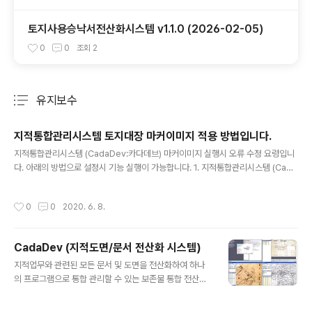
토지사용승낙서전산화시스템 v1.1.0 (2026-02-05)
0
0
조회
2
유지보수
분류 전체보기
주요 글 목록
지적통합관리시스템 토지대장 마커이미지 적용 방법입니다.
글 내용
지적통합관리시스템 (CadaDev:카다데브) 마커이미지 실행시 오류 수정 요령입니
다. 아래의 방법으로 설정시 기능 실행이 가능합니다. 1. 지적통합관리시스템 (Cada
Dev:카다데브)을 실행하십시오. 2. 카다데브 메뉴(탭)의 '시스템' – '환경설정'을 실
행하십시오. 3. '토지대장' 탭을 선택하십시오. 4. '마커 이미지' 란의 '불러오기'를 선
작성시간
0
0
2020. 6. 8.
택하십시오. 5. 카다데브가 설치되어있는 폴더 (C:\Program Files\CadaDev V3
\Tools) 안의 NameMarker04.bmp를 선택하십시오. 6. '적용'을 클릭하십시오.
7. '닫기'를 클릭하십시오. 8. 카다데브를 재 실행하십시오. 설정이 올바르게 적용되
CadaDev (지적도면/문서 전산화 시스템)
었다면 토지대장의 마커이미지가 실행됩니다. 설정을 완료하였어도 실행되지 않을
글 내용
경우 ..
지적업무와 관련된 모든 문서 및 도면을 전산화하여 하나
의 프로그램으로 통합 관리할 수 있는 보존물 통합 전산화
솔루션입니다. CadaDev(카다데브) 제품군은 기존의 지
적 서류 외 토지관리 등 모든 문서, 멀티미디어(동영상, 마