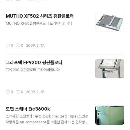
MUTHO XF502 시리즈 평판플로터
글 내용
MUTHO XF502 평판플로터 드라이버입니다
작성시간
0
0
2009. 2. 17.
그라프텍 FP9200 평판플로터
글 내용
FP9200 평판플로터 드라이버입니다.
작성시간
0
0
2009. 2. 17.
도면 스캐너 Eic3600k
글 내용
스팩사항 스캔방식 : 수평 평판형(Flat Bed Type) 도면부
착방식은 AirCompressor를 이용한 흡착 또는 압착방식
정 밀 도 : ±0.05㎜ 이하 원고대 크기 : 550㎜×450