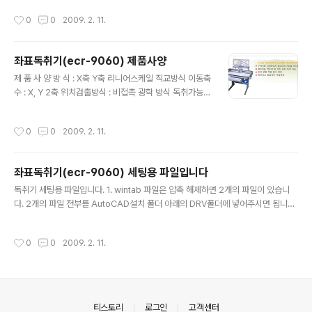
㎜이상 유효 스캐닝 범위 : 540㎜×440㎜이상 (지
작성시간
0
0
2009. 2. 11.
적도, 임야도, 측량결과도 입력가능) 센 서 : CCD 해 상 도
: 광학해상도 1000dpi 이상 진공흡착장치 : 상하 판유리
형 진공 밀폐 밀착장치 운용가능 OS : Windows NT4.0,
좌표독취기(ecr-9060) 제품사양
98,2000,XP "전 용 PC : - CPU : IntelCore2Duo66
글 내용
00(2.66GHz이상) - Memory : DDR2 1GB 이상 - H
제 품 사 양 방 식 : X축 Y축 리니어스케일 직교방식 이동축
DD : SATA2 400GB 이상 - ODD : DVD-Multi(DVD-
수 : X, Y 2축 위치검출방식 : 비접촉 광학 방식 독취가능범
Read&Writer) - Monitor : 1..
위 : 650mm x 500mm 기계적 정밀도 : ± 0.05mm 센
서 정밀도 : ± 0.005mm (20 °C) 반복 정밀도 : ± 0.03
작성시간
0
0
2009. 2. 11.
mm 도판방식 : Magentic Sheet 방식 흡착방식 : 진공
흡착 확대배율 : 10x, 20x 조명장착, 배율가변 측 정 점 :
Measurement Cross Line Glass 좌표 표시장치 : 평
좌표독취기(ecr-9060) 세팅용 파일입니다
면 모니터 출력 방식 (TFT LCD) 인터페이스 : RS-232C
글 내용
좌표 입력방식 : 누름발판 스위치 Type 및 터치 스위치 호
독취기 세팅용 파일입니다. 1. wintab 파일은 압축 해제하면 2개의 파일이 있습니
환 프로그램 : AutoCAD, MicroStation, 지적통합 별도
다. 2개의 파일 전부를 AutoCAD설치 폴더 아래의 DRV폴더에 넣어주시면 됩니다.
전용 프로그램 제공
(예 C:\Program Files\AutoCAD 2002\Drv) 그런 다음오토캐드를 실행한 후
도구 > 옵션 > 시스템 > 현재좌표입력장치를 'wintab'로 설정한 후 재부팅하면 설
작성시간
0
0
2009. 2. 11.
정이 완료 됩니다.(처음 한번만 실행하면 됩니다.) 2. setup파일은 십자선 제너레이
터 설치 파일 입니다.별다른 세팅 필요없이 그냥 설치하시면 됩니다. 3. tv카드 드라
이버 및 프로그램 압축해제하면 폴더가 2개 생성됩니다. 하나는 드라이버 설치 프로
그램이고, 하나는 티비 프로그램입니다. 두개 모두 설치해 주시기 바랍니다.
의안내
티스토리
로그인
고객센터