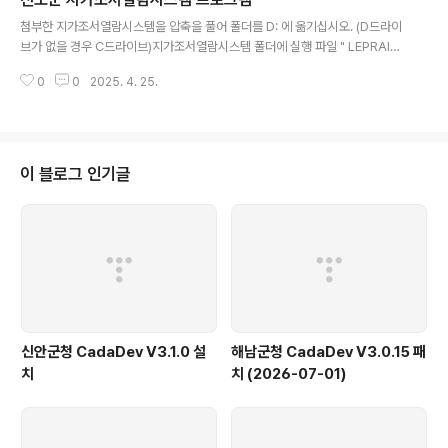
글 내용
첨부한 지가조서열람시스템을 압축을 풀어 폴더를 D: 에 옮기십시오. (D드라이
브가 없을 경우 C드라이브)지가조서열람시스템 폴더에 실행 파일 " LEPRAIS.
exe " 을 실행하시면 됩니다. (최초 한 번 우측마우스로 '관리자권한으로실행'
0
0
2025. 4. 25.
을 해주십시오.)
이 블로그 인기글
신안군청 CadaDev V3.1.0 설
해남군청 CadaDev V3.0.15 패
치
치 (2026-07-01)