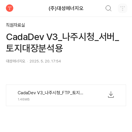
검색하기
(주)대성에너지오
티스토리
직원자료실
CadaDev V3_나주시청_서버_
토지대장분석용
대성에너지오
2025. 5. 20. 17:54
CadaDev V3_나주시청_FTP_토지대장분석용.zip
1.48MB
(새창열림)