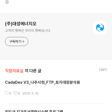
로그 정보
(주)대성에너지오
고객의 행복은 우리의 행복입니다.
구독하기
더보기
직원자료실
의 다른 글
CadaDev V3_나주시청_FTP_토지대장분석용
글 내용
0
0
2025. 5. 15.
진도군 지가조서열람시스템 프로그램