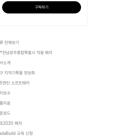
구독하기
류 전체보기
**전남광주통합특별시 적용 패치
사소개
구 지적기록물 정보화
IS엔진 소프트웨어
지보수
품자료
운로드
조2020 패치
adaBuild 교육 신청