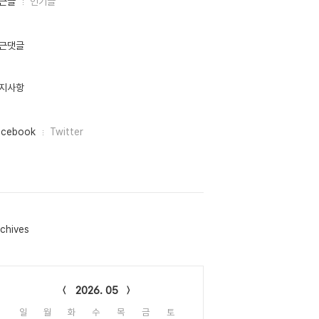
근글
인기글
근댓글
지사항
acebook
Twitter
chives
lendar
2026. 05
일
월
화
수
목
금
토