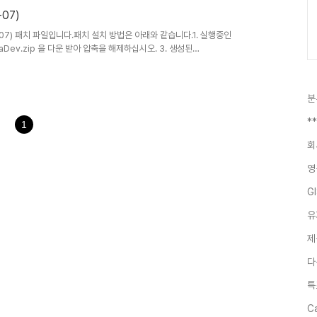
-07)
05-07) 패치 파일입니다.패치 설치 방법은 아래와 같습니다.1. 실행중인
aDev.zip 을 다운 받아 압축을 해제하십시오. 3. 생성된
쓰기 하십시오. (카다데브가 설치된 폴더는 바탕화면의 바로가기 아이콘 속
십시오. (바탕화면의 지적통합관리시스템 아이콘 실행) - V3.1.14 패
기타 오류를 수정하였습니다.
분
*
1
회
영
G
유
제
다
특
C