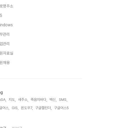
로명주소
IS
indows
무관리
업관리
원자료실
원채용
ag
ASA,
지도,
새주소,
죽음의바다,
백신,
SMS,
글어스,
GIS,
윈도우7,
구글캘린더,
구글어스5,