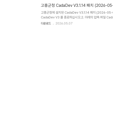
습니다.
고흥군청 CadaDev V3.1.14 패치 (2026-05
고흥군청에 설치된 CadaDev V3.1.14 패치 (2026-
CadaDev V3 를 종료하십시오.2. 아래의 압축 파일 Cad
CadaDev.exe 를 D:\CadaDev V3 폴더에 덮어
다운로드
2026.05.07
성에 경로가 나와 있습니다.)4. CadaDev V3 를 실행 하
치 내역컬러 토지대장 화면 인터페이스를 수정하였습니다.